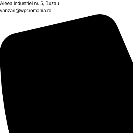
Aleea Industriei nr. 5, Buzau
vanzari@wpcromania.ro