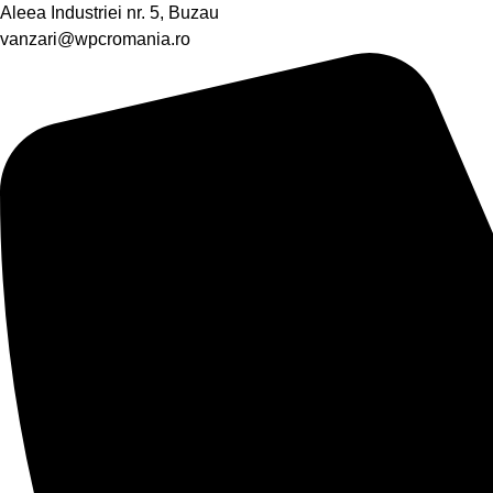
Aleea Industriei nr. 5, Buzau
vanzari@wpcromania.ro